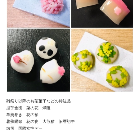
雛祭り以降のお茶菓子などの特注品
捏芋金団 菜の花 爛漫
羊羹巻き 花の袖
薯蕷饅頭 花の宴 大熊猫 旧暦初午
煉切 国際女性デー