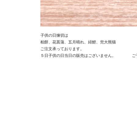
子供の日煉切は
柏餅、花菖蒲、五月晴れ、緋鯉、兜大熊猫
ご注文承っております。
５日子供の日当日の販売はございません。 ご