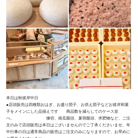
本日は秋彼岸中日
●店頭販売は四種類おはぎ、お盛り団子、お供え団子などお彼岸和菓
子をメインにした品揃えです
商品数を減らしてのケース並
べ。 煉切、南瓜饅頭、薯蕷饅頭、求肥物など、ご注
文のみで店頭販売は本日はございませんのでご了承くださいませ。年
中行事の日は通常商品の販売はご注文のみになりますので、お早めに