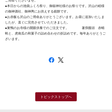
ご用命くださいませ。
●本日からの池袋ふくろ祭り、御嶽神社様のお祭りです。沢山の睦様
の御神酒社、御神輿にお供えする鏡餅です。
●お赤飯も沢山のご用命ありがとうございます。お昼に追加いたしま
したが、直ぐに完売させていただきました。
●巣鴨のお寺様の開眼供養でのご注文です。 薯蕷饅頭 赤蜻
蛉と、虎南瓜の和菓子の詰め合わせの折詰めです。毎年ありがとうご
ざいます。
トピックストップへ