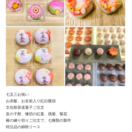
七五三お祝い
お赤飯、お名前入り紅白饅頭
文化祭茶道菓子ご注文
亥の子餅、煉切の紅葉、残菊、菊花
椿の練り切りご注文で、七種類の製作
特注品の錦秋リース