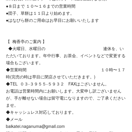
●８日まで １０〜１６までの営業時間
●団子、草餅は１１日より始めます。
●はなびら餅のご用命はお早目にお願いいたします
【 梅香亭のご案内 】
◆火曜日、水曜日の 連休を、い
ただいております。
年中行事、お茶会、イベントなどで変更する
場合もございます。
◆営業時間 １０時〜１７
時(完売の時は早目に閉店させていただきます。)
◆TEL ０３-３９５５-５９３２ FAXはございません。
お電話は営業時間内にお願いします。大変申し訳ございません
が、手が離せない場合は留守電になりますので、ご了承ください
ませ。
◆キャッシュレス対応しております。
◆メール
baikatei.naganuma@gmail.com