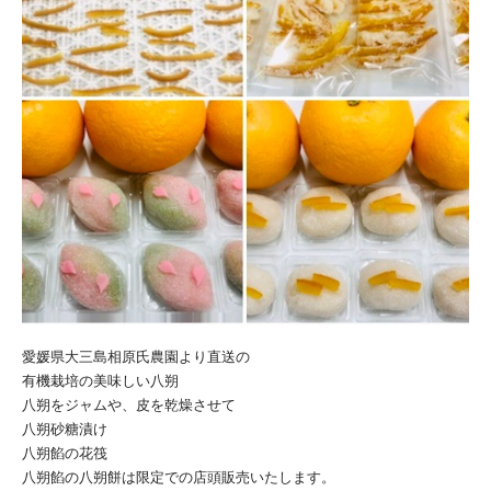
愛媛県大三島相原氏農園より直送の
有機栽培の美味しい八朔
八朔をジャムや、皮を乾燥させて
八朔砂糖漬け
八朔餡の花筏
八朔餡の八朔餅は限定での店頭販売いたします。