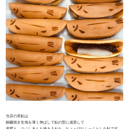
当店の若鮎は
銅鑼焼き生地を薄く伸ばして鮎の型に成形して
求肥と、つぶしあんも挟み入れた、ちょっぴりふっくらした鮎です