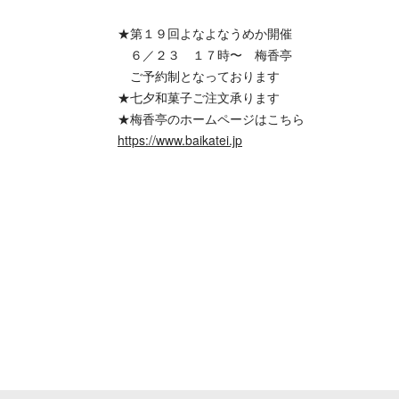
★第１９回よなよなうめか開催
６／２３ １７時〜 梅香亭
ご予約制となっております
★七夕和菓子ご注文承ります
★梅香亭のホームページはこちら
https://www.baikatei.jp