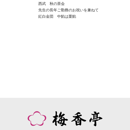
西武 秋の茶会
先生の長年ご勤務のお祝いを兼ねて
紅白金団 中餡は栗餡