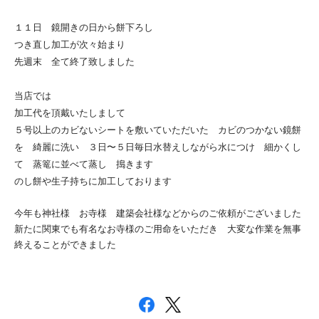
１１日 鏡開きの日から餅下ろし
つき直し加工が次々始まり
先週末 全て終了致しました
当店では
加工代を頂戴いたしまして
５号以上のカビないシートを敷いていただいた カビのつかない鏡餅
を 綺麗に洗い ３日〜５日
毎日水替えしながら水につけ 細かくし
て 蒸篭に並べて
蒸し 搗きます
のし餅や生子持ちに加工しております
今年も神社様 お寺様 建築会社様などからのご依頼がございました
新たに関東でも有名なお寺様のご用命をいただき 大変な作業を無事
終えることができました